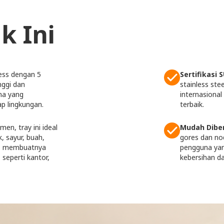
k Ini
less dengan 5
Sertifikasi 
nggi dan
stainless ste
na yang
internasiona
p lingkungan.
terbaik.
n, tray ini ideal
Mudah Diber
, sayur, buah,
gores dan no
is membuatnya
pengguna ya
seperti kantor,
kebersihan d