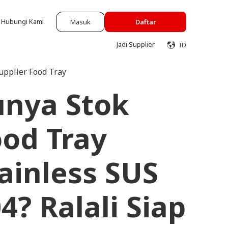
Hubungi Kami
Masuk
Daftar
Jadi Supplier
ID
Supplier Food Tray
unya Stok
od Tray
ainless SUS
4? Ralali Siap