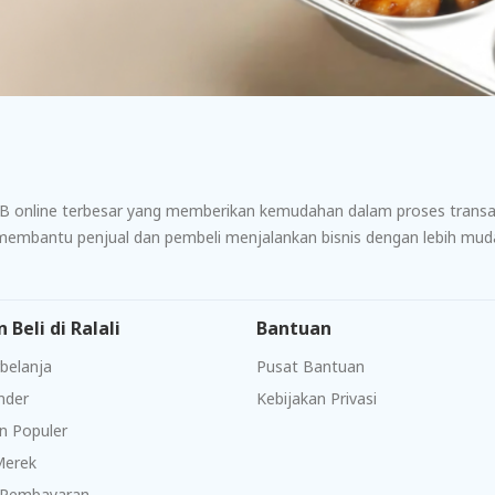
2B online terbesar yang memberikan kemudahan dalam proses transaks
g membantu penjual dan pembeli menjalankan bisnis dengan lebih mu
n Beli di Ralali
Bantuan
belanja
Pusat Bantuan
ender
Kebijakan Privasi
n Populer
Merek
Pembayaran