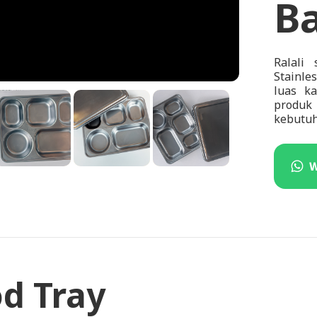
Ba
Ralali
Stainle
luas k
produk
kebutuh
od Tray