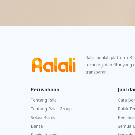
Ralali adalah platform B
teknologi dan fitur yan
transparan.
Perusahaan
Jual da
Tentang Ralali
Cara Ber
Tentang Ralali Group
Ralali T
Solusi Bisnis
Pencaria
Berita
Semua 
Bisnis Kuliner
Metode 