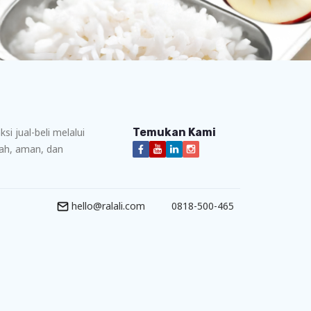
i jual-beli melalui
Temukan Kami
dah, aman, dan
hello@ralali.com
0818-500-465