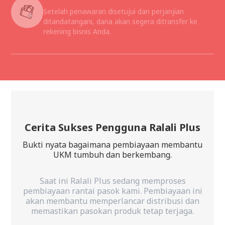
Setelah penawaran disetujui dan perjanjian
ditandatangani, dana akan segera ditransfer ke
rekening bisnis Anda.
Cerita Sukses Pengguna Ralali Plus
Bukti nyata bagaimana pembiayaan membantu
UKM tumbuh dan berkembang.
ses
“Dengan dukungan Ralali Plus, kami berhasil
aan ini
mendapatkan invoice financing untuk
si dan
memenuhi permintaan Alfamart. Prosesnya
jaga.
cepat dan timnya membantu setiap langkah.
Pendanaan ini memastikan kami bisa